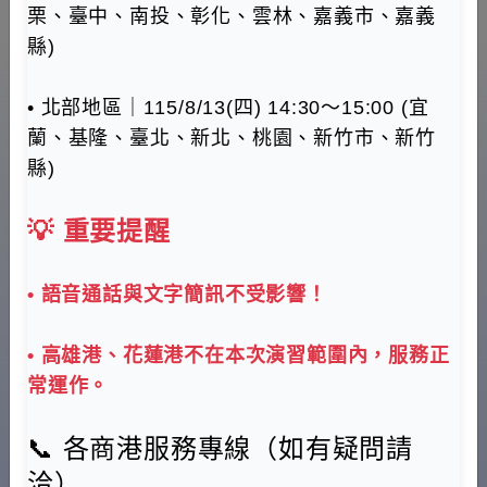
115年5月20日至7月19日暫停開放，借道當次通行證同步
栗、臺中、南投、彰化、雲林、嘉義市、嘉義
暫停申請。
港別
縣)
• 北部地區｜115/8/13(四) 14:30～15:00 (宜
蘭、基隆、臺北、新北、桃園、新竹市、新竹
通行區域
縣)
💡 重要提醒
行動電話
• 語音通話與文字簡訊不受影響！
身分證字號
• 高雄港、花蓮港不在本次演習範圍內，服務正
常運作。
姓名
📞 各商港服務專線（如有疑問請
洽）