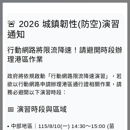
跳到主要內容區塊
🚨 2026 城鎮韌性(防空)演習
通行證行動網-當次證資料申請系統
通知
:::
行動網路將限流降速！請避開時段辦
理港區作業
首頁
當次人員/車輛通行證申請
政府將依規啟動「行動網路限流降速演習」，若
當次人員/車輛通行證申請
欲以行動網路申請辦理港區通行證相關作業，請
務必避開以下演習時段：
(1).提醒：112/4/6(四)起辦理當次通行證，須由港區業者
登入「通行證資訊網」進行
事先登錄
📅 演習時段與區域
※港區業者定義：可登入通行證資訊網並領有定期證或臨
時通行證之業者。
(2).提醒：因配合花蓮港20號陸橋拆除工程，聯外道路自
• 中部地區｜115/8/10(一) 14:30～15:00 (苗